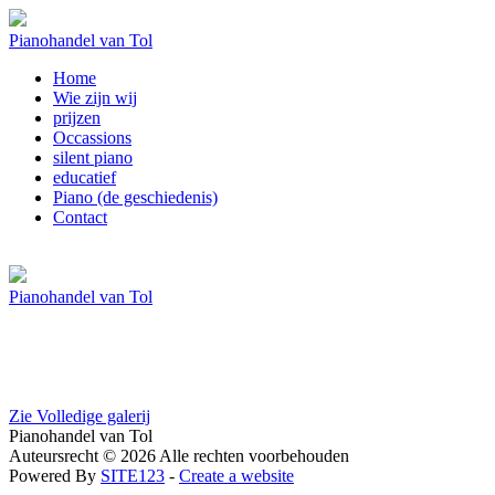
Pianohandel van Tol
Home
Wie zijn wij
prijzen
Occassions
silent piano
educatief
Piano (de geschiedenis)
Contact
Pianohandel van Tol
Zie Volledige galerij
Pianohandel van Tol
Auteursrecht © 2026 Alle rechten voorbehouden
Powered By
SITE123
-
Create a website